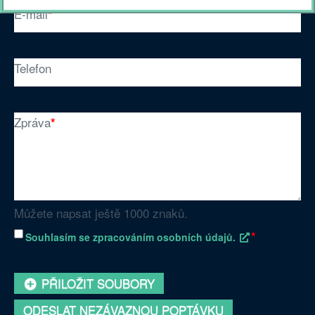
E-mail
*
Telefon
Zpráva
*
Můžete napsat ještě
1000
znaků.
*
Souhlasím se zpracováním osobních údajů.
Přílohy (fotky, výkresy atd.)
PŘILOŽIT SOUBORY
ODESLAT NEZÁVAZNOU POPTÁVKU