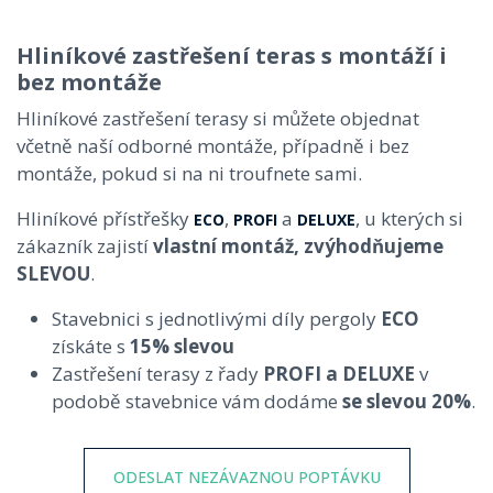
Hliníkové zastřešení teras s montáží i
bez montáže
Hliníkové zastřešení terasy si můžete objednat
včetně naší odborné montáže, případně i bez
montáže, pokud si na ni troufnete sami.
Hliníkové přístřešky
,
a
, u kterých si
ECO
PROFI
DELUXE
zákazník zajistí
vlastní montáž, zvýhodňujeme
SLEVOU
.
Stavebnici s jednotlivými díly pergoly
ECO
získáte s
15% slevou
Zastřešení terasy z řady
PROFI a DELUXE
v
podobě stavebnice vám dodáme
se slevou 20%
.
ODESLAT NEZÁVAZNOU POPTÁVKU