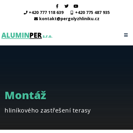
+420 777 118 639
+420 775 487 935
kontakt@pergolyzhliniku.cz
Montáž
hliníkového zastřešení terasy